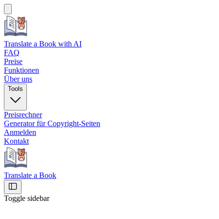
Translate a Book
with AI
FAQ
Preise
Funktionen
Über uns
Tools
Preisrechner
Generator für Copyright-Seiten
Anmelden
Kontakt
Translate a Book
Toggle sidebar