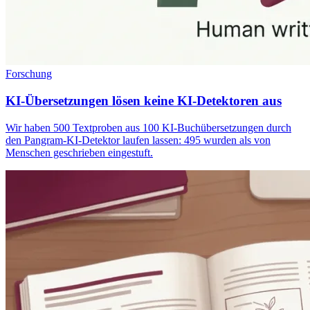
Forschung
KI-Übersetzungen lösen keine KI-Detektoren aus
Wir haben 500 Textproben aus 100 KI-Buchübersetzungen durch
den Pangram-KI-Detektor laufen lassen: 495 wurden als von
Menschen geschrieben eingestuft.