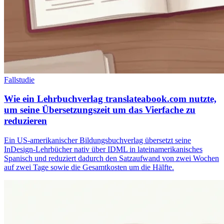
Fallstudie
Wie ein Lehrbuchverlag translateabook.com nutzte,
um seine Übersetzungszeit um das Vierfache zu
reduzieren
Ein US-amerikanischer Bildungsbuchverlag übersetzt seine
InDesign-Lehrbücher nativ über IDML in lateinamerikanisches
Spanisch und reduziert dadurch den Satzaufwand von zwei Wochen
auf zwei Tage sowie die Gesamtkosten um die Hälfte.