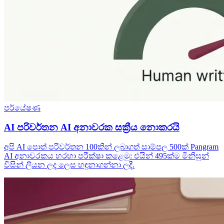
පර්යේෂණ
AI පරිවර්තන AI අනාවරක සක්‍රීය නොකරයි
අපි AI පොත් පරිවර්තන 100කින් ලබාගත් සාම්පල 500ක් Pangram
AI අනාවරකය හරහා පරීක්ෂා කළෙමු: එයින් 495ක්ම මිනිසුන්
විසින් ලියන ලද ලෙස හඳුනාගන්නා ලදී.