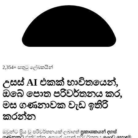
2,354+ සතුටු ලේඛකයින්
උසස් AI එකක් භාවිතයෙන්,
ඔබේ පොත පරිවර්තනය කර,
මස ගණනාවක වැඩ
ඉතිරි
කරන්න
ඔවුන්ට ප්‍රිය වූ පරිවර්තනයක් ලබාගත්
ප්‍රකාශකයන් දහස්
ගණනකට
එක්වන්න. අපගේ පොත් පරිවර්තකය
ලොව හොඳම