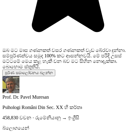
ඔබ මට මාස ගණනකත් වසර ගණනකත් වැඩ බේරවා දුන්නා.
සම්පූර්ණත්වය සමුද 100% කට ආසන්නවයි. මේ පරිදි උසස්
මට්ටමේ මෙය කළ හැකි වන බව මට සිහින නොදැක්කා.
බොහොම ස්තුතියි.
පූර්ණ සමාලෝචනය බලන්න
Prof. Dr. Pavel Muresan
Psihologi Români Din Sec. XX
හි කර්තෘ
458,830 වචන · රුමේනියානු → ඉංග්‍රීසි
බ්ලොගයෙන්