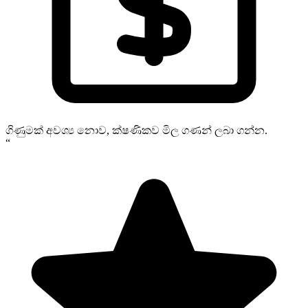
ගිණුමක් අවශ්‍ය නොව, ක්ෂණිකව මිල ගණන් ලබා ගන්න.
“