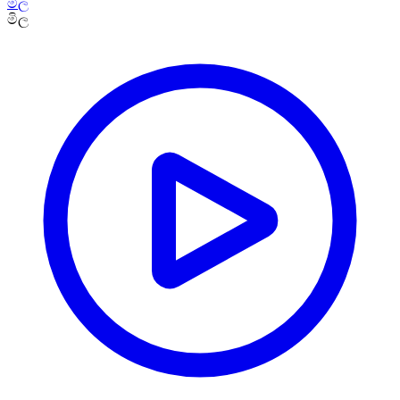
මිල
මිල