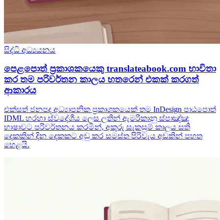
සිද්ධි අධ්‍යයනය
පෙළපොත් ප්‍රකාශකයෙකු translateabook.com භාවිතා
කර තම පරිවර්තන කාලය හතරෙන් එකක් කරගත්
ආකාරය
එක්සත් ජනපද අධ්‍යාපනික ප්‍රකාශකයෙක් තම InDesign පාඨපොත්
IDML හරහා ස්වදේශීය ලෙස ලතින් ඇමරිකානු ස්පාඤ්ඤ
භාෂාවට පරිවර්තනය කරමින්, අකුරු සැකසුම් කාලය සති
දෙකකින් දින දෙකකට අඩු කර සමස්ත පිරිවැය අඩකින් පහත
හෙළයි.