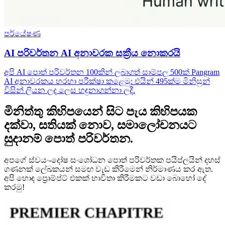
පර්යේෂණ
AI පරිවර්තන AI අනාවරක සක්‍රීය නොකරයි
අපි AI පොත් පරිවර්තන 100කින් ලබාගත් සාම්පල 500ක් Pangram
AI අනාවරකය හරහා පරීක්ෂා කළෙමු: එයින් 495ක්ම මිනිසුන්
විසින් ලියන ලද ලෙස හඳුනාගන්නා ලදී.
මිනිත්තු කිහිපයෙන් සිට පැය කිහිපයක
දක්වා, සතියක් නොව, සමාලෝචනයට
සුදානම් පොත් පරිවර්තන.
අපගේ ස්වයං-දෝෂ සංශෝධන පොත් පරිවර්තක පයිප්ලයින් දහස්
ගණනක් ලේඛකයන් සමඟ වැඩ කිරීමෙන් නිර්මාණය කර ඇත.
අපි හොඳ ප්‍රොම්ප්ට් එකක් භාවිතා කිරීමකට වඩා බොහෝ දේ
කරමු!