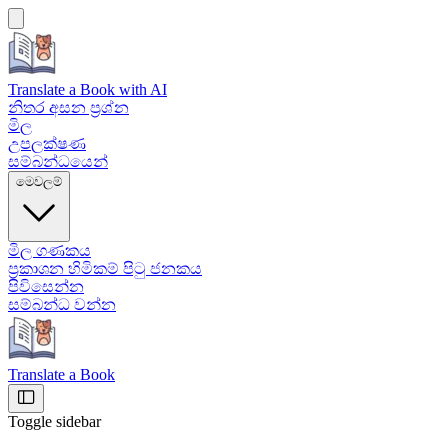
Translate a Book
with AI
නිතර අසන ප්‍රශ්න
මිල
උපලක්ෂණ
සම්බන්ධයෙන්
මෙවලම්
මිල ගණකය
ප්‍රකාශන හිමිකම් පිටු ජනකය
පිවිසෙන්න
සම්බන්ධ වන්න
Translate a Book
Toggle sidebar