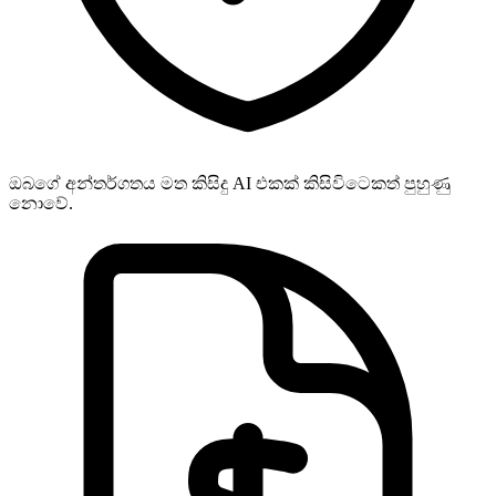
ඔබගේ අන්තර්ගතය මත කිසිදු AI එකක් කිසිවිටෙකත් පුහුණු
නොවේ.