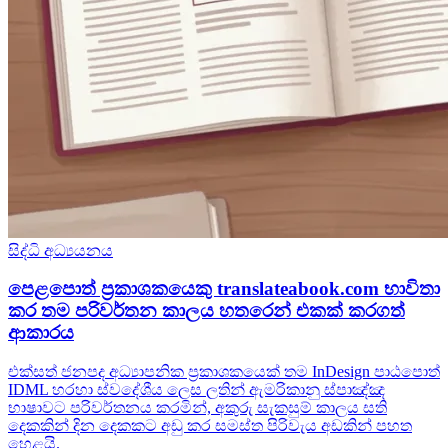
සිද්ධි අධ්‍යයනය
පෙළපොත් ප්‍රකාශකයෙකු translateabook.com භාවිතා
කර තම පරිවර්තන කාලය හතරෙන් එකක් කරගත්
ආකාරය
එක්සත් ජනපද අධ්‍යාපනික ප්‍රකාශකයෙක් තම InDesign පාඨපොත්
IDML හරහා ස්වදේශීය ලෙස ලතින් ඇමරිකානු ස්පාඤ්ඤ
භාෂාවට පරිවර්තනය කරමින්, අකුරු සැකසුම් කාලය සති
දෙකකින් දින දෙකකට අඩු කර සමස්ත පිරිවැය අඩකින් පහත
හෙළයි.