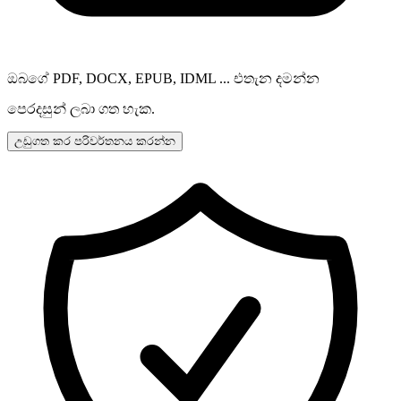
ඔබගේ PDF, DOCX, EPUB, IDML ... එතැන දමන්න
පෙරදසුන් ලබා ගත හැක.
උඩුගත කර පරිවර්තනය කරන්න