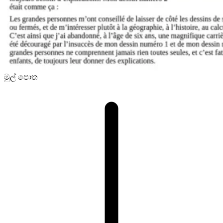
මුල් පොත