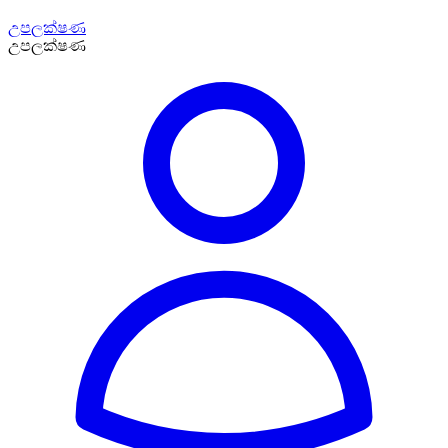
උපලක්ෂණ
උපලක්ෂණ