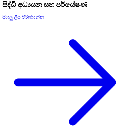
සිද්ධි අධ්‍යයන සහ පර්යේෂණ
සියලු ලිපි පිරික්සන්න