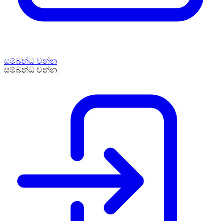
සම්බන්ධ වන්න
සම්බන්ධ වන්න