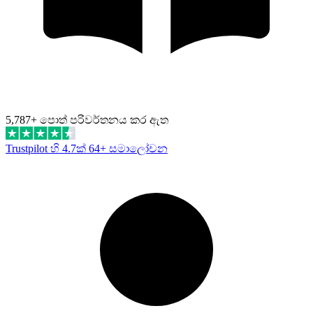
5,787+ පොත් පරිවර්තනය කර ඇත
Trustpilot හි 4.7ක්
64+ සමාලෝචන