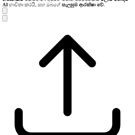
AI
භාවිතා කරයි, සහ ඔබගේ
සැලසුම ආරක්ෂා වේ
.