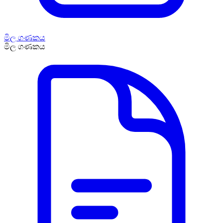
මිල ගණකය
මිල ගණකය