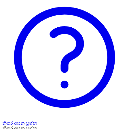
නිතර අසන ප්‍රශ්න
නිතර අසන ප්‍රශ්න