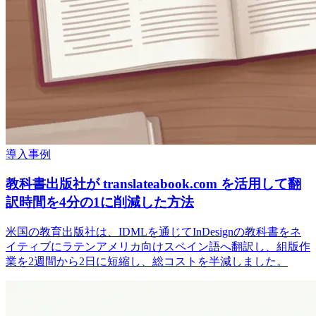
導入事例
教科書出版社が translateabook.com を活用して翻
訳時間を4分の1に削減した方法
米国の教育出版社は、IDMLを通じてInDesignの教科書をネ
イティブにラテンアメリカ向けスペイン語へ翻訳し、組版作
業を2週間から2日に短縮し、総コストを半減しました。