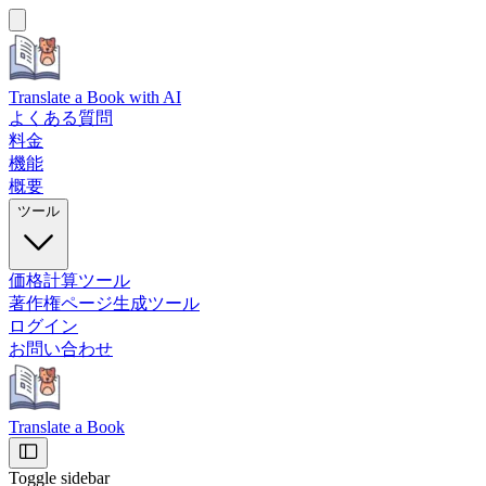
Translate a Book
with AI
よくある質問
料金
機能
概要
ツール
価格計算ツール
著作権ページ生成ツール
ログイン
お問い合わせ
Translate a Book
Toggle sidebar