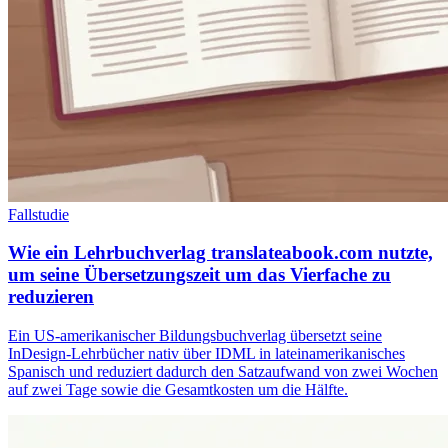
Fallstudie
Wie ein Lehrbuchverlag translateabook.com nutzte,
um seine Übersetzungszeit um das Vierfache zu
reduzieren
Ein US-amerikanischer Bildungsbuchverlag übersetzt seine
InDesign-Lehrbücher nativ über IDML in lateinamerikanisches
Spanisch und reduziert dadurch den Satzaufwand von zwei Wochen
auf zwei Tage sowie die Gesamtkosten um die Hälfte.