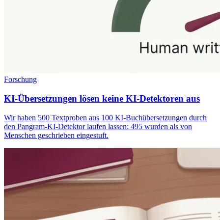
Forschung
KI-Übersetzungen lösen keine KI-Detektoren aus
Wir haben 500 Textproben aus 100 KI-Buchübersetzungen durch
den Pangram-KI-Detektor laufen lassen: 495 wurden als von
Menschen geschrieben eingestuft.