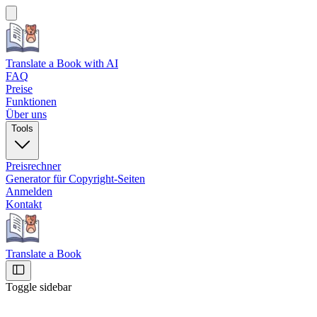
Translate a Book
with AI
FAQ
Preise
Funktionen
Über uns
Tools
Preisrechner
Generator für Copyright-Seiten
Anmelden
Kontakt
Translate a Book
Toggle sidebar