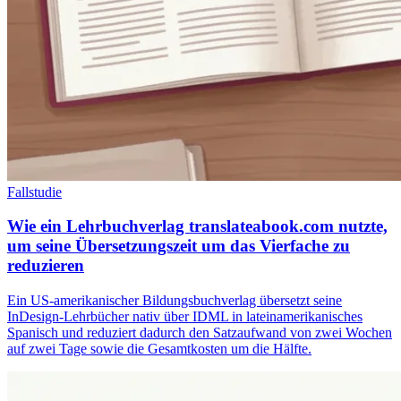
Fallstudie
Wie ein Lehrbuchverlag translateabook.com nutzte,
um seine Übersetzungszeit um das Vierfache zu
reduzieren
Ein US-amerikanischer Bildungsbuchverlag übersetzt seine
InDesign-Lehrbücher nativ über IDML in lateinamerikanisches
Spanisch und reduziert dadurch den Satzaufwand von zwei Wochen
auf zwei Tage sowie die Gesamtkosten um die Hälfte.