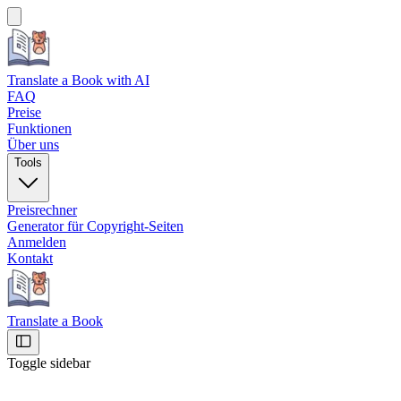
Translate a Book
with AI
FAQ
Preise
Funktionen
Über uns
Tools
Preisrechner
Generator für Copyright-Seiten
Anmelden
Kontakt
Translate a Book
Toggle sidebar