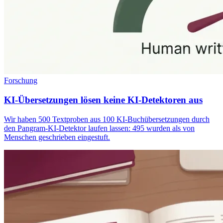
Forschung
KI-Übersetzungen lösen keine KI-Detektoren aus
Wir haben 500 Textproben aus 100 KI-Buchübersetzungen durch
den Pangram-KI-Detektor laufen lassen: 495 wurden als von
Menschen geschrieben eingestuft.