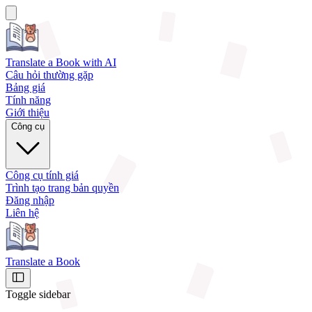
Translate a Book
with AI
Câu hỏi thường gặp
Bảng giá
Tính năng
Giới thiệu
Công cụ
Công cụ tính giá
Trình tạo trang bản quyền
Đăng nhập
Liên hệ
Translate a Book
Toggle sidebar