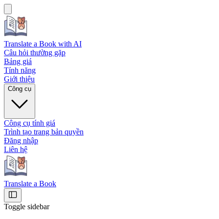
Translate a Book
with AI
Câu hỏi thường gặp
Bảng giá
Tính năng
Giới thiệu
Công cụ
Công cụ tính giá
Trình tạo trang bản quyền
Đăng nhập
Liên hệ
Translate a Book
Toggle sidebar