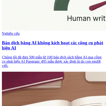
Nghiên cứu
Bản dịch bằng AI không kích hoạt các công cụ phát
hiện AI
Chúng tôi đã đưa 500 mẫu từ 100 bản dịch sách bằng AI qua công
cụ phát hiện AI Pangram: 495 mẫu được xác định là do con người
viết.