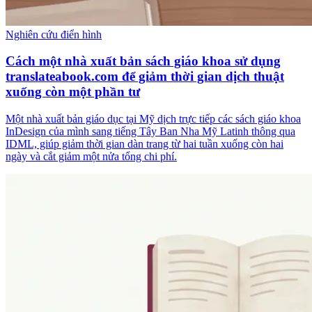
Nghiên cứu điển hình
Cách một nhà xuất bản sách giáo khoa sử dụng
translateabook.com để giảm thời gian dịch thuật
xuống còn một phần tư
Một nhà xuất bản giáo dục tại Mỹ dịch trực tiếp các sách giáo khoa
InDesign của mình sang tiếng Tây Ban Nha Mỹ Latinh thông qua
IDML, giúp giảm thời gian dàn trang từ hai tuần xuống còn hai
ngày và cắt giảm một nửa tổng chi phí.