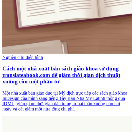
Nghiên cứu điển hình
Cách một nhà xuất bản sách giáo khoa sử dụng
translateabook.com để giảm thời gian dịch thuật
xuống còn một phần tư
Một nhà xuất bản giáo dục tại Mỹ dịch trực tiếp các sách giáo khoa
InDesign của mình sang tiếng Tây Ban Nha Mỹ Latinh thông qua
IDML, giúp giảm thời gian dàn trang từ hai tuần xuống còn hai
ngày và cắt giảm một nửa tổng chi phí.