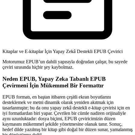
Kitaplar ve E-kitaplar İçin Yapay Zekâ Destekli EPUB Çevirici
Motorumuz EPUB’un dahili yapısıyla doğrudan çalışır, bu sayede
çeviri sırasında hiçbir şey kaybolmaz.
Neden EPUB, Yapay Zeka Tabanlı EPUB
Çevirmeni İçin Mükemmel Bir Formattır
EPUB formatı, en baştan itibaren çeşitli ekran boyutlarını
desteklemek ve metni dinamik olarak yeniden akıtmak için
tasarlanmıştır; bu da onu yapay zekâ destekli e-kitap çevirisi için en
iyi formatlardan biri yapar. Çevrilen bir cümle nadiren orijinaliyle
aynı uzunluktadır: dosya biçimi, EPUB çeviricimizin düzen
kaymasını mükemmel şekilde yönetmesine olanak tanır. Sonuç,
hedef dilde yazılmış bir kitap gibi doğal bir düzen sunar, yamalanmış
bir dönüştürme değil.