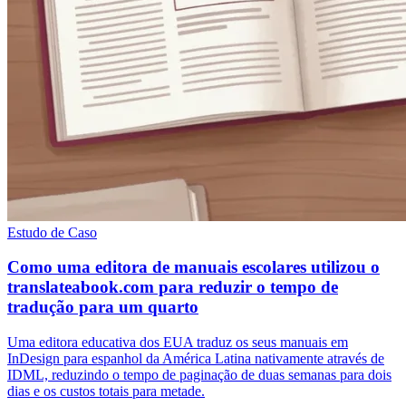
Estudo de Caso
Como uma editora de manuais escolares utilizou o
translateabook.com para reduzir o tempo de
tradução para um quarto
Uma editora educativa dos EUA traduz os seus manuais em
InDesign para espanhol da América Latina nativamente através de
IDML, reduzindo o tempo de paginação de duas semanas para dois
dias e os custos totais para metade.