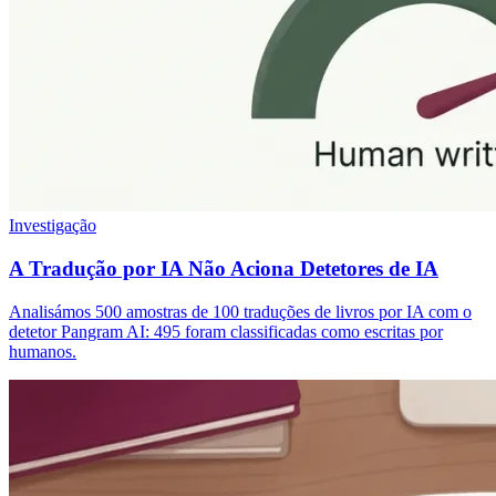
Investigação
A Tradução por IA Não Aciona Detetores de IA
Analisámos 500 amostras de 100 traduções de livros por IA com o
detetor Pangram AI: 495 foram classificadas como escritas por
humanos.