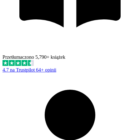
Przetłumaczono 5,790+ książek
4.7 na Trustpilot
64+ opinii