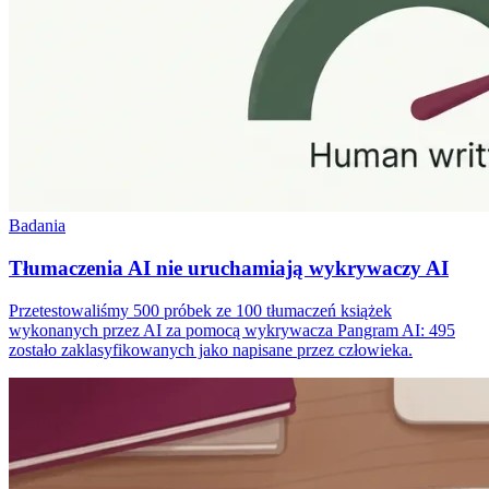
Badania
Tłumaczenia AI nie uruchamiają wykrywaczy AI
Przetestowaliśmy 500 próbek ze 100 tłumaczeń książek
wykonanych przez AI za pomocą wykrywacza Pangram AI: 495
zostało zaklasyfikowanych jako napisane przez człowieka.