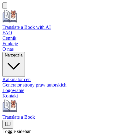
Translate a Book
with AI
FAQ
Cennik
Funkcje
O nas
Narzędzia
Kalkulator cen
Generator strony praw autorskich
Logowanie
Kontakt
Translate a Book
Toggle sidebar