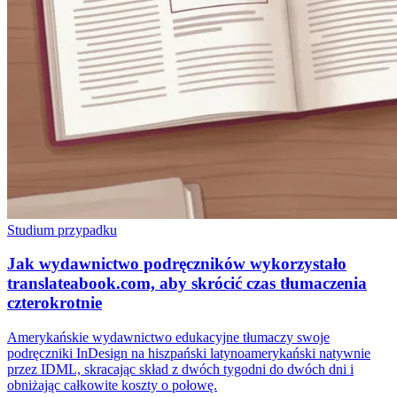
Studium przypadku
Jak wydawnictwo podręczników wykorzystało
translateabook.com, aby skrócić czas tłumaczenia
czterokrotnie
Amerykańskie wydawnictwo edukacyjne tłumaczy swoje
podręczniki InDesign na hiszpański latynoamerykański natywnie
przez IDML, skracając skład z dwóch tygodni do dwóch dni i
obniżając całkowite koszty o połowę.