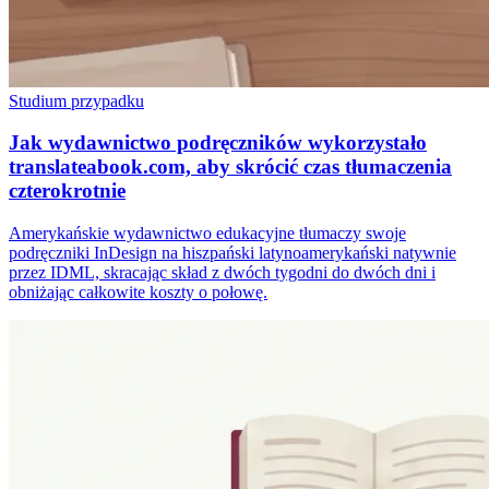
Studium przypadku
Jak wydawnictwo podręczników wykorzystało
translateabook.com, aby skrócić czas tłumaczenia
czterokrotnie
Amerykańskie wydawnictwo edukacyjne tłumaczy swoje
podręczniki InDesign na hiszpański latynoamerykański natywnie
przez IDML, skracając skład z dwóch tygodni do dwóch dni i
obniżając całkowite koszty o połowę.