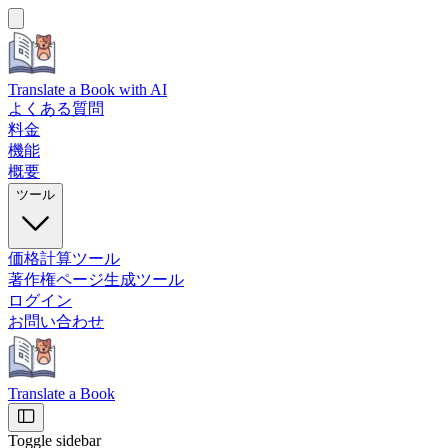
Translate a Book
with AI
よくある質問
料金
機能
概要
ツール
価格計算ツール
著作権ページ生成ツール
ログイン
お問い合わせ
Translate a Book
Toggle sidebar