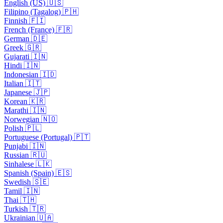
English (US) 🇺🇸
Filipino (Tagalog) 🇵🇭
Finnish 🇫🇮
French (France) 🇫🇷
German 🇩🇪
Greek 🇬🇷
Gujarati 🇮🇳
Hindi 🇮🇳
Indonesian 🇮🇩
Italian 🇮🇹
Japanese 🇯🇵
Korean 🇰🇷
Marathi 🇮🇳
Norwegian 🇳🇴
Polish 🇵🇱
Portuguese (Portugal) 🇵🇹
Punjabi 🇮🇳
Russian 🇷🇺
Sinhalese 🇱🇰
Spanish (Spain) 🇪🇸
Swedish 🇸🇪
Tamil 🇮🇳
Thai 🇹🇭
Turkish 🇹🇷
Ukrainian 🇺🇦