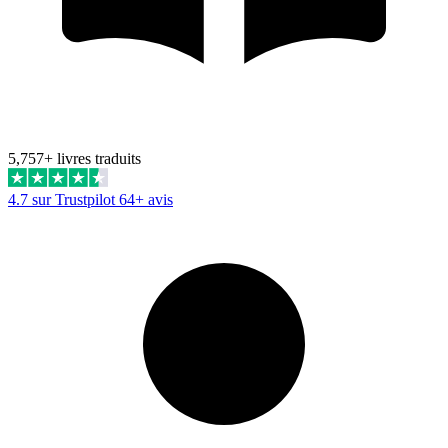
5,757+ livres traduits
4.7 sur Trustpilot
64+ avis