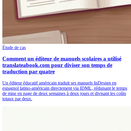
Étude de cas
Comment un éditeur de manuels scolaires a utilisé
translateabook.com pour diviser son temps de
traduction par quatre
Un éditeur éducatif américain traduit ses manuels InDesign en
espagnol latino-américain directement via IDML, réduisant le temps
de mise en page de deux semaines à deux jours et divisant les coûts
totaux par deux.