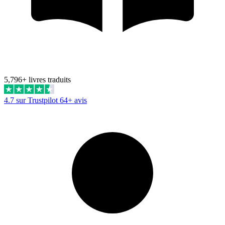
5,796+ livres traduits
4.7 sur Trustpilot
64+ avis