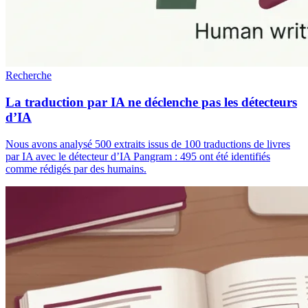
Recherche
La traduction par IA ne déclenche pas les détecteurs
d’IA
Nous avons analysé 500 extraits issus de 100 traductions de livres
par IA avec le détecteur d’IA Pangram : 495 ont été identifiés
comme rédigés par des humains.