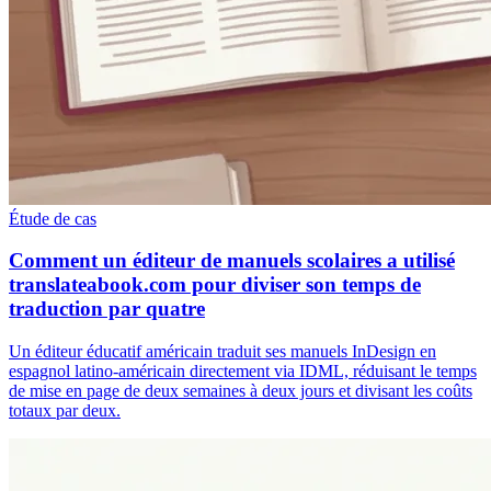
Étude de cas
Comment un éditeur de manuels scolaires a utilisé
translateabook.com pour diviser son temps de
traduction par quatre
Un éditeur éducatif américain traduit ses manuels InDesign en
espagnol latino-américain directement via IDML, réduisant le temps
de mise en page de deux semaines à deux jours et divisant les coûts
totaux par deux.