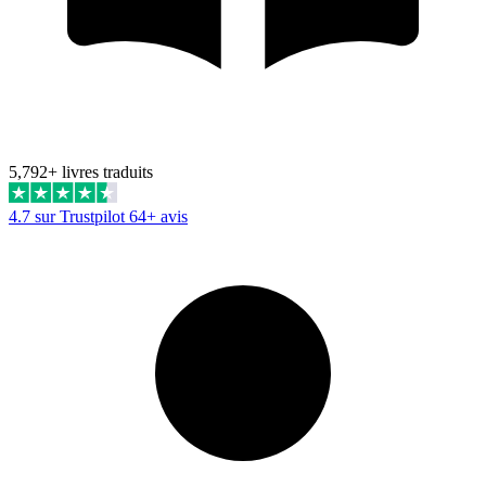
5,792+ livres traduits
4.7 sur Trustpilot
64+ avis