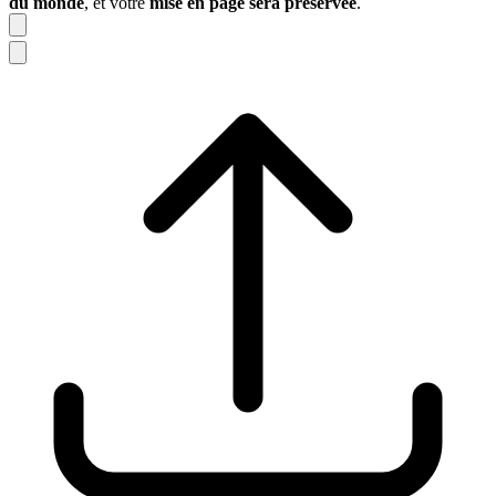
du monde
, et votre
mise en page sera préservée
.