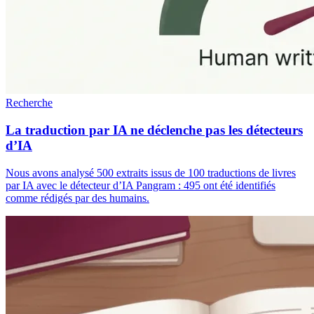
Recherche
La traduction par IA ne déclenche pas les détecteurs
d’IA
Nous avons analysé 500 extraits issus de 100 traductions de livres
par IA avec le détecteur d’IA Pangram : 495 ont été identifiés
comme rédigés par des humains.