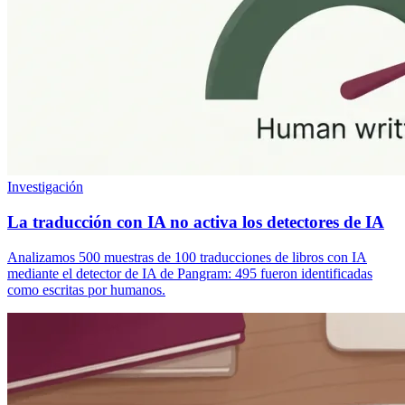
Investigación
La traducción con IA no activa los detectores de IA
Analizamos 500 muestras de 100 traducciones de libros con IA
mediante el detector de IA de Pangram: 495 fueron identificadas
como escritas por humanos.