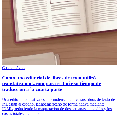
Caso de éxito
Cómo una editorial de libros de texto utilizó
translateabook.com para reducir su tiempo de
traducción a la cuarta parte
Una editorial educativa estadounidense traduce sus libros de texto de
InDesign al español latinoamericano de forma nativa mediante
IDML, reduciendo la maquetación de dos semanas a dos días y los
costes totales a la mitad.