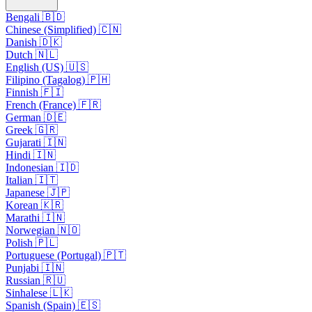
Bengali 🇧🇩
Chinese (Simplified) 🇨🇳
Danish 🇩🇰
Dutch 🇳🇱
English (US) 🇺🇸
Filipino (Tagalog) 🇵🇭
Finnish 🇫🇮
French (France) 🇫🇷
German 🇩🇪
Greek 🇬🇷
Gujarati 🇮🇳
Hindi 🇮🇳
Indonesian 🇮🇩
Italian 🇮🇹
Japanese 🇯🇵
Korean 🇰🇷
Marathi 🇮🇳
Norwegian 🇳🇴
Polish 🇵🇱
Portuguese (Portugal) 🇵🇹
Punjabi 🇮🇳
Russian 🇷🇺
Sinhalese 🇱🇰
Spanish (Spain) 🇪🇸