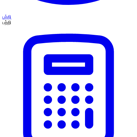
பற்றி
பற்றி