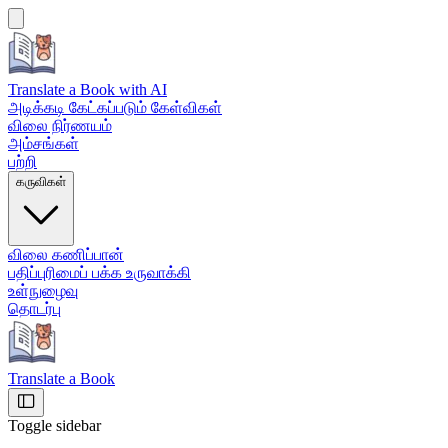
Translate a Book
with AI
அடிக்கடி கேட்கப்படும் கேள்விகள்
விலை நிர்ணயம்
அம்சங்கள்
பற்றி
கருவிகள்
விலை கணிப்பான்
பதிப்புரிமைப் பக்க உருவாக்கி
உள்நுழைவு
தொடர்பு
Translate a Book
Toggle sidebar