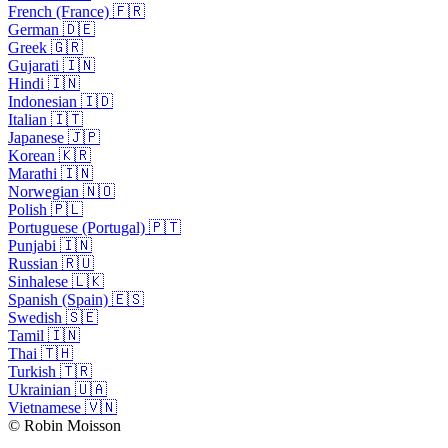
French (France) 🇫🇷
German 🇩🇪
Greek 🇬🇷
Gujarati 🇮🇳
Hindi 🇮🇳
Indonesian 🇮🇩
Italian 🇮🇹
Japanese 🇯🇵
Korean 🇰🇷
Marathi 🇮🇳
Norwegian 🇳🇴
Polish 🇵🇱
Portuguese (Portugal) 🇵🇹
Punjabi 🇮🇳
Russian 🇷🇺
Sinhalese 🇱🇰
Spanish (Spain) 🇪🇸
Swedish 🇸🇪
Tamil 🇮🇳
Thai 🇹🇭
Turkish 🇹🇷
Ukrainian 🇺🇦
Vietnamese 🇻🇳
© Robin Moisson