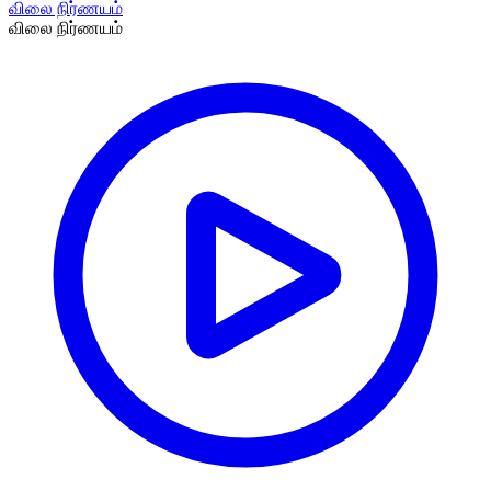
விலை நிர்ணயம்
விலை நிர்ணயம்