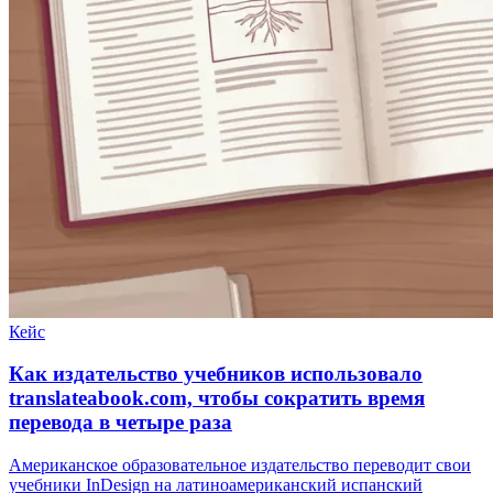
Кейс
Как издательство учебников использовало
translateabook.com, чтобы сократить время
перевода в четыре раза
Американское образовательное издательство переводит свои
учебники InDesign на латиноамериканский испанский