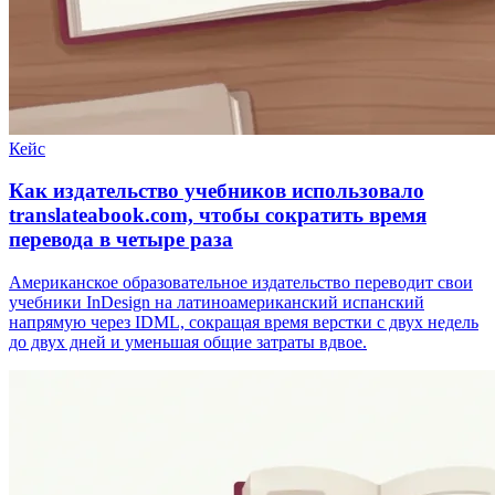
Кейс
Как издательство учебников использовало
translateabook.com, чтобы сократить время
перевода в четыре раза
Американское образовательное издательство переводит свои
учебники InDesign на латиноамериканский испанский
напрямую через IDML, сокращая время верстки с двух недель
до двух дней и уменьшая общие затраты вдвое.