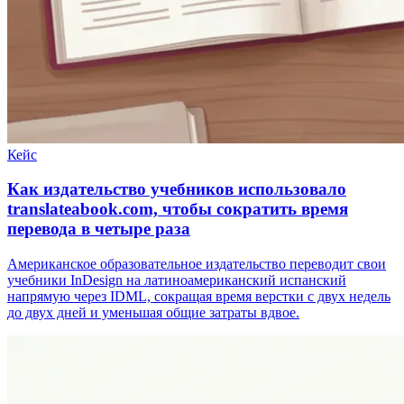
Кейс
Как издательство учебников использовало
translateabook.com, чтобы сократить время
перевода в четыре раза
Американское образовательное издательство переводит свои
учебники InDesign на латиноамериканский испанский
напрямую через IDML, сокращая время верстки с двух недель
до двух дней и уменьшая общие затраты вдвое.