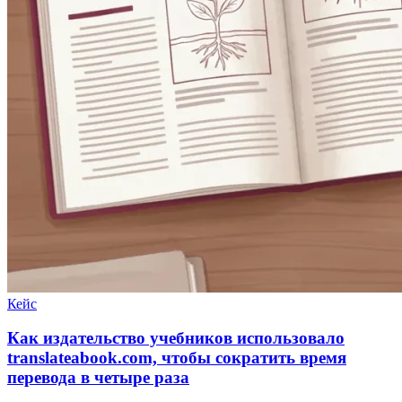
Кейс
Как издательство учебников использовало
translateabook.com, чтобы сократить время
перевода в четыре раза