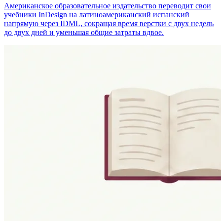
Американское образовательное издательство переводит свои
учебники InDesign на латиноамериканский испанский
напрямую через IDML, сокращая время верстки с двух недель
до двух дней и уменьшая общие затраты вдвое.