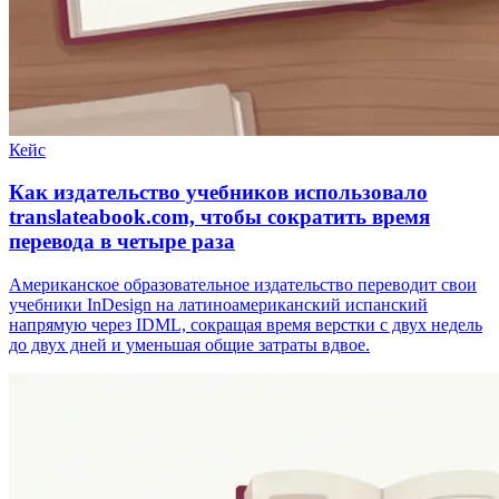
Кейс
Как издательство учебников использовало
translateabook.com, чтобы сократить время
перевода в четыре раза
Американское образовательное издательство переводит свои
учебники InDesign на латиноамериканский испанский
напрямую через IDML, сокращая время верстки с двух недель
до двух дней и уменьшая общие затраты вдвое.