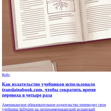
Кейс
Как издательство учебников использовало
translateabook.com, чтобы сократить время
перевода в четыре раза
Американское образовательное издательство переводит свои
учебники InDesign на латиноамериканский испанский