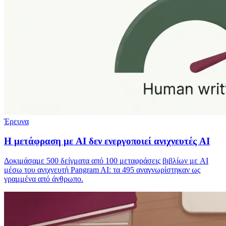
Έρευνα
Η μετάφραση με AI δεν ενεργοποιεί ανιχνευτές AI
Δοκιμάσαμε 500 δείγματα από 100 μεταφράσεις βιβλίων με AI
μέσω του ανιχνευτή Pangram AI: τα 495 αναγνωρίστηκαν ως
γραμμένα από άνθρωπο.