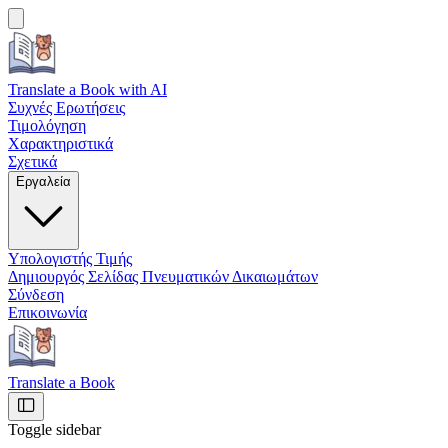
Translate a Book
with AI
Συχνές Ερωτήσεις
Τιμολόγηση
Χαρακτηριστικά
Σχετικά
Εργαλεία
Υπολογιστής Τιμής
Δημιουργός Σελίδας Πνευματικών Δικαιωμάτων
Σύνδεση
Επικοινωνία
Translate a Book
Toggle sidebar