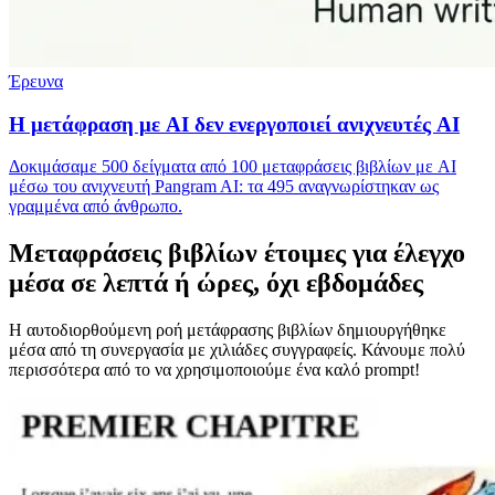
Έρευνα
Η μετάφραση με AI δεν ενεργοποιεί ανιχνευτές AI
Δοκιμάσαμε 500 δείγματα από 100 μεταφράσεις βιβλίων με AI
μέσω του ανιχνευτή Pangram AI: τα 495 αναγνωρίστηκαν ως
γραμμένα από άνθρωπο.
Μεταφράσεις βιβλίων έτοιμες για έλεγχο
μέσα σε λεπτά ή ώρες, όχι εβδομάδες
Η αυτοδιορθούμενη ροή μετάφρασης βιβλίων δημιουργήθηκε
μέσα από τη συνεργασία με χιλιάδες συγγραφείς. Κάνουμε πολύ
περισσότερα από το να χρησιμοποιούμε ένα καλό prompt!