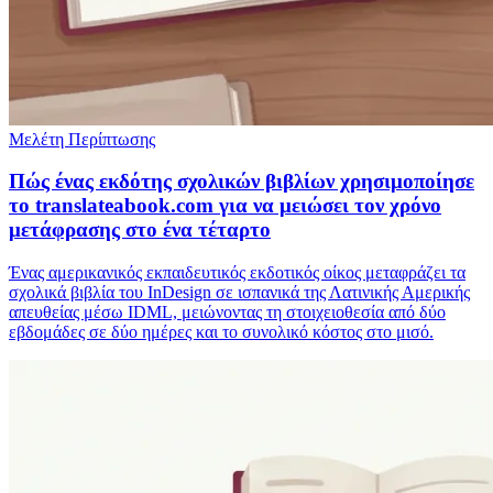
Μελέτη Περίπτωσης
Πώς ένας εκδότης σχολικών βιβλίων χρησιμοποίησε
το translateabook.com για να μειώσει τον χρόνο
μετάφρασης στο ένα τέταρτο
Ένας αμερικανικός εκπαιδευτικός εκδοτικός οίκος μεταφράζει τα
σχολικά βιβλία του InDesign σε ισπανικά της Λατινικής Αμερικής
απευθείας μέσω IDML, μειώνοντας τη στοιχειοθεσία από δύο
εβδομάδες σε δύο ημέρες και το συνολικό κόστος στο μισό.