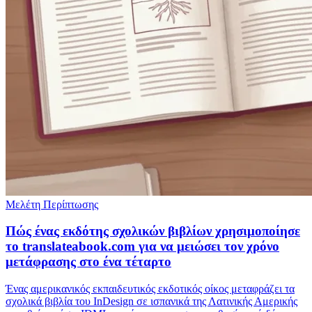
Μελέτη Περίπτωσης
Πώς ένας εκδότης σχολικών βιβλίων χρησιμοποίησε
το translateabook.com για να μειώσει τον χρόνο
μετάφρασης στο ένα τέταρτο
Ένας αμερικανικός εκπαιδευτικός εκδοτικός οίκος μεταφράζει τα
σχολικά βιβλία του InDesign σε ισπανικά της Λατινικής Αμερικής