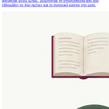
απευθείας μέσω IDML, μειώνοντας τη στοιχειοθεσία από δύο
εβδομάδες σε δύο ημέρες και το συνολικό κόστος στο μισό.