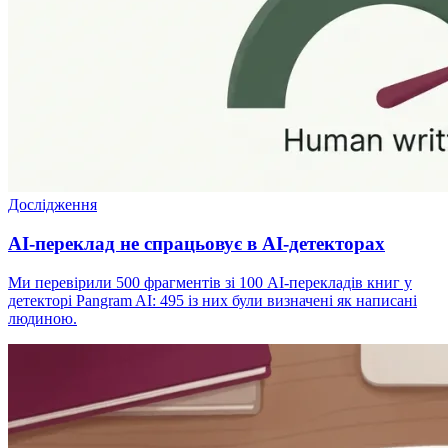
Дослідження
AI-переклад не спрацьовує в AI-детекторах
Ми перевірили 500 фрагментів зі 100 AI-перекладів книг у
детекторі Pangram AI: 495 із них були визначені як написані
людиною.