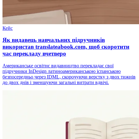
Кейс
Як видавець навчальних підручників
використав translateabook.com, щоб скоротити
час перекладу вчетверо
Американське освітнє видавництво перекладає свої
підручники InDesign латиноамериканською іспанською
безпосередньо через IDML, скорочуючи верстку з двох тижнів
до двох днів і зменшуючи загальні витрати вдвічі.