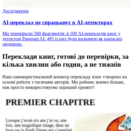
Дослідження
AI-переклад не спрацьовує в AI-детекторах
Ми перевірили 500 фрагментів зі 100 AI-перекладів книг у
детекторі Pangram AI: 495 із них були визначені як написані
людиною.
Переклади книг, готові до перевірки, за
кілька хвилин або годин, а не тижнів
Наш самокоригувальний конвеєр перекладу книг створено на
основі роботи з тисячами авторів. Ми робимо значно більше,
ніж просто використовуємо хороший промпт!