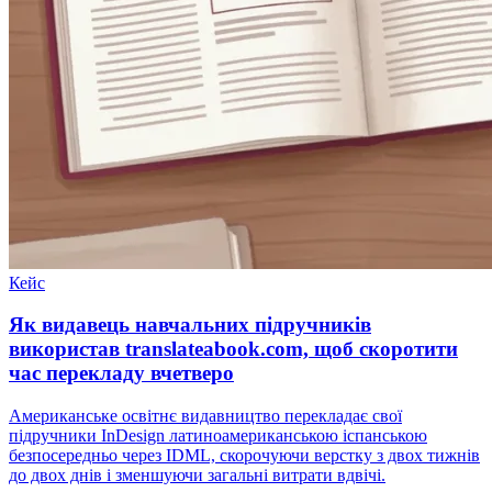
Кейс
Як видавець навчальних підручників
використав translateabook.com, щоб скоротити
час перекладу вчетверо
Американське освітнє видавництво перекладає свої
підручники InDesign латиноамериканською іспанською
безпосередньо через IDML, скорочуючи верстку з двох тижнів
до двох днів і зменшуючи загальні витрати вдвічі.