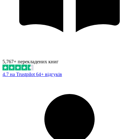
5,767+ перекладених книг
4.7 на Trustpilot
64+ відгуків