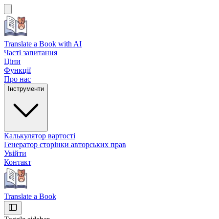
Translate a Book
with AI
Часті запитання
Ціни
Функції
Про нас
Інструменти
Калькулятор вартості
Генератор сторінки авторських прав
Увійти
Контакт
Translate a Book