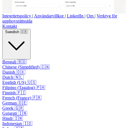
Integritetspolicy
|
Användarvillkor
|
LinkedIn
|
Om
|
Verktyg för
upphovsrättssida
Kontakt
Swedish 🇸🇪
Bengali 🇧🇩
Chinese (Simplified) 🇨🇳
Danish 🇩🇰
Dutch 🇳🇱
English (US) 🇺🇸
Filipino (Tagalog) 🇵🇭
Finnish 🇫🇮
French (France) 🇫🇷
German 🇩🇪
Greek 🇬🇷
Gujarati 🇮🇳
Hindi 🇮🇳
Indonesian 🇮🇩