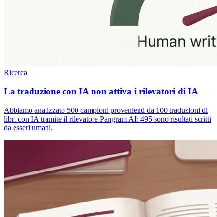
Ricerca
La traduzione con IA non attiva i rilevatori di IA
Abbiamo analizzato 500 campioni provenienti da 100 traduzioni di
libri con IA tramite il rilevatore Pangram AI: 495 sono risultati scritti
da esseri umani.