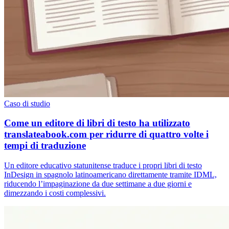
Caso di studio
Come un editore di libri di testo ha utilizzato
translateabook.com per ridurre di quattro volte i
tempi di traduzione
Un editore educativo statunitense traduce i propri libri di testo
InDesign in spagnolo latinoamericano direttamente tramite IDML,
riducendo l’impaginazione da due settimane a due giorni e
dimezzando i costi complessivi.