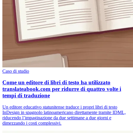
Caso di studio
Come un editore di libri di testo ha utilizzato
translateabook.com per ridurre di quattro volte i
tempi di traduzione
Un editore educativo statunitense traduce i propri libri di testo
InDesign in spagnolo latinoamericano direttamente tramite IDML,
riducendo l’impaginazione da due settimane a due giorni e
dimezzando i costi complessivi.