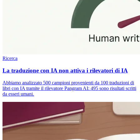
Ricerca
La traduzione con IA non attiva i rilevatori di IA
Abbiamo analizzato 500 campioni provenienti da 100 traduzioni di
libri con IA tramite il rilevatore Pangram AI: 495 sono risultati scritti
da esseri umani.