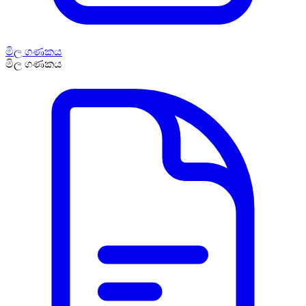
මිල ගණකය
මිල ගණකය