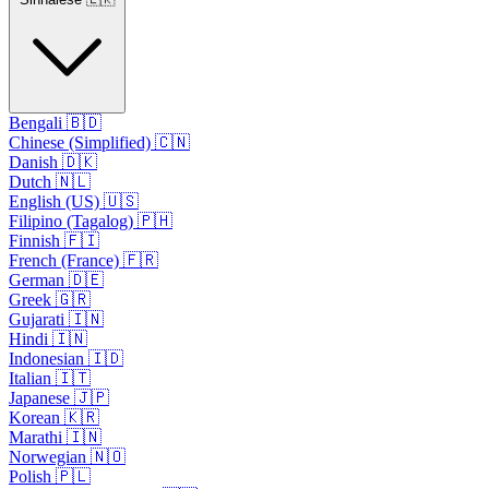
Bengali 🇧🇩
Chinese (Simplified) 🇨🇳
Danish 🇩🇰
Dutch 🇳🇱
English (US) 🇺🇸
Filipino (Tagalog) 🇵🇭
Finnish 🇫🇮
French (France) 🇫🇷
German 🇩🇪
Greek 🇬🇷
Gujarati 🇮🇳
Hindi 🇮🇳
Indonesian 🇮🇩
Italian 🇮🇹
Japanese 🇯🇵
Korean 🇰🇷
Marathi 🇮🇳
Norwegian 🇳🇴
Polish 🇵🇱