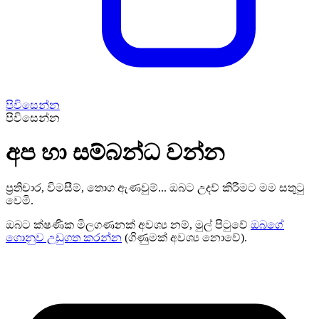
පිවිසෙන්න
පිවිසෙන්න
අප හා සම්බන්ධ වන්න
ප්‍රතිචාර, විමසීම්, තොග ඇණවුම්... ඔබට උදව් කිරීමට මම සතුටු
වෙමි.
ඔබට ක්ෂණික මිලගණනක් අවශ්‍ය නම්, මුල් පිටුවේ
ඔබගේ
ගොනුව උඩුගත කරන්න
(ගිණුමක් අවශ්‍ය නොවේ).