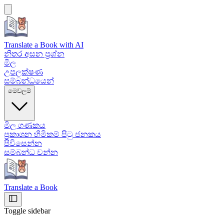
Translate a Book
with AI
නිතර අසන ප්‍රශ්න
මිල
උපලක්ෂණ
සම්බන්ධයෙන්
මෙවලම්
මිල ගණකය
ප්‍රකාශන හිමිකම් පිටු ජනකය
පිවිසෙන්න
සම්බන්ධ වන්න
Translate a Book
Toggle sidebar