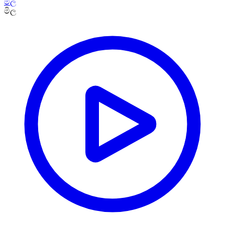
මිල
මිල