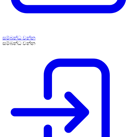
සම්බන්ධ වන්න
සම්බන්ධ වන්න