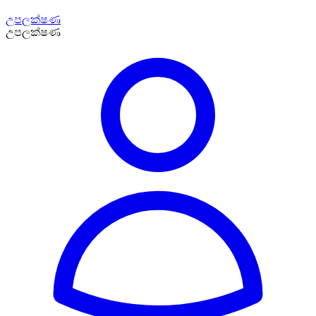
උපලක්ෂණ
උපලක්ෂණ