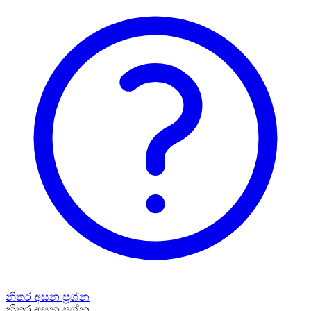
නිතර අසන ප්‍රශ්න
නිතර අසන ප්‍රශ්න