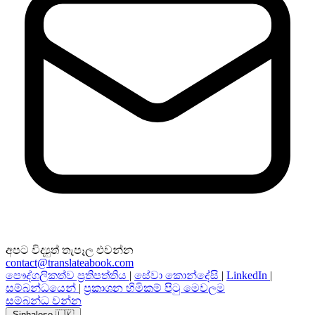
අපට විද්‍යුත් තැපෑල එවන්න
contact@translateabook.com
පෞද්ගලිකත්ව ප්‍රතිපත්තිය
|
සේවා කොන්දේසි
|
LinkedIn
|
සම්බන්ධයෙන්
|
ප්‍රකාශන හිමිකම් පිටු මෙවලම
සම්බන්ධ වන්න
Sinhalese 🇱🇰