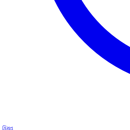
કિંમત