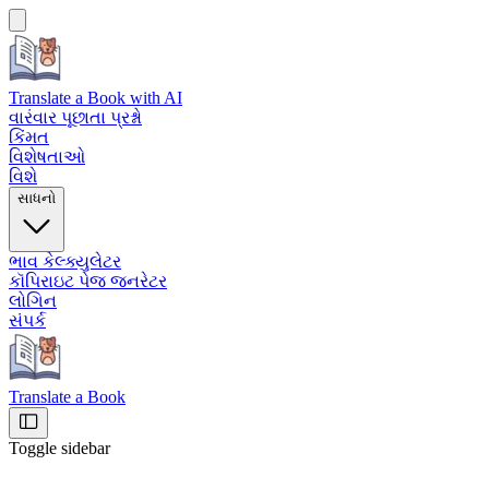
Translate a Book
with AI
વારંવાર પૂછાતા પ્રશ્નો
કિંમત
વિશેષતાઓ
વિશે
સાધનો
ભાવ કેલ્ક્યુલેટર
કૉપિરાઇટ પેજ જનરેટર
લોગિન
સંપર્ક
Translate a Book
Toggle sidebar