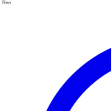
કિંમત