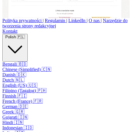
Polityka prywatności
|
Regulamin
|
LinkedIn
|
O nas
|
Narzędzie do
tworzenia strony redakcyjnej
Kontakt
Polish 🇵🇱
Bengali 🇧🇩
Chinese (Simplified) 🇨🇳
Danish 🇩🇰
Dutch 🇳🇱
English (US) 🇺🇸
Filipino (Tagalog) 🇵🇭
Finnish 🇫🇮
French (France) 🇫🇷
German 🇩🇪
Greek 🇬🇷
Gujarati 🇮🇳
Hindi 🇮🇳
Indonesian 🇮🇩