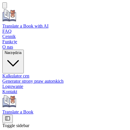
Translate a Book
with AI
FAQ
Cennik
Funkcje
O nas
Narzędzia
Kalkulator cen
Generator strony praw autorskich
Logowanie
Kontakt
Translate a Book
Toggle sidebar